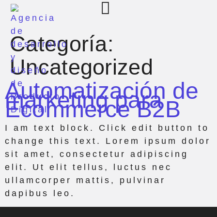
Categoría:
Uncategorized
Automatización de
marketing para
Ecommerce B2B
I am text block. Click edit button to
change this text. Lorem ipsum dolor
sit amet, consectetur adipiscing
elit. Ut elit tellus, luctus nec
ullamcorper mattis, pulvinar
dapibus leo.